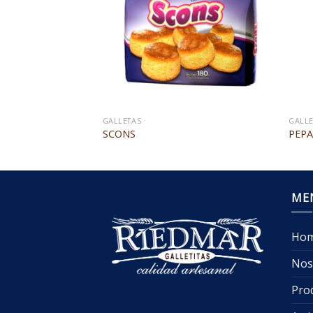
GALLETAS
GALLE
SCONS
PEPA
ME
Ho
Nos
Pro