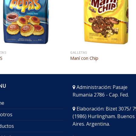
TAS
GALLETAS
S
Maní con Chip
NU
Administración: Pasaje
Rumania 2786 - Cap. Fed.
me
Elaboración: Bizet 3075/ 7
otros
(1986) Hurlingham. Buenos
Aires. Argentina.
ductos