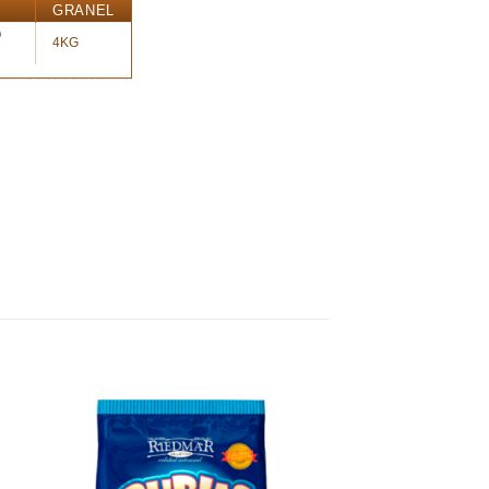
GRANEL
O
4KG