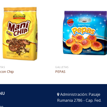
TAS
GALLETAS
 con Chip
PEPAS
NU
Administración: Pasaje
Rumania 2786 - Cap. Fed.
me