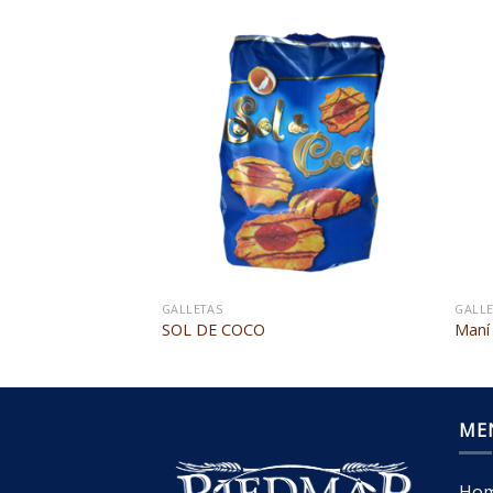
GALLETAS
GALLE
SOL DE COCO
Maní
ME
Ho